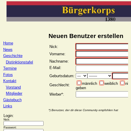
Neuen Benutzer erstellen
Home
Nick:
News
Vorname:
Geschichte
Nachname:
Distinktionstafel
E-Mail:
Termine
Fotos
Geburtsdatum:
Kontakt
männlich
weiblich
nic
Geschlecht:
Vorstand
geben
Mitglieder
Werber*:
Gästebuch
Links
*) Benutzer, der dir diese Community empfohlen hat
Login:
Nick:
Passwort: