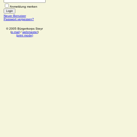
Anmeldung merken
Neuer Benutzer
Passwort vergessen?
© 2005 Bürgerkorps Steyr
(
e-mail
/
webmaster
)
(print mode)