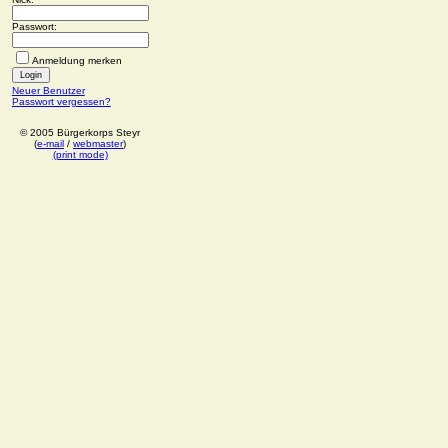
Passwort:
Anmeldung merken
Neuer Benutzer
Passwort vergessen?
© 2005 Bürgerkorps Steyr
(
e-mail
/
webmaster
)
(print mode)