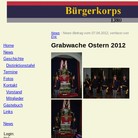
News
- News-Beitrag vom 07.04.2012, verfasst von
Eric
Grabwache Ostern 2012
Home
News
Geschichte
Distinktionstafel
Termine
Fotos
Kontakt
Vorstand
Mitglieder
Gästebuch
Links
News
Login:
Nick: