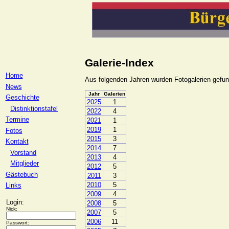
Galerie-Index
Home
Aus folgenden Jahren wurden Fotogalerien gefu
News
Jahr
Galerien
Geschichte
2025
1
Distinktionstafel
2022
4
Termine
2021
1
2019
1
Fotos
2015
3
Kontakt
2014
7
Vorstand
2013
4
Mitglieder
2012
5
Gästebuch
2011
3
2010
5
Links
2009
4
Login:
2008
5
Nick:
2007
5
2006
11
Passwort: