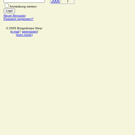
2005
7
Anmeldung merken
Neuer Benutzer
Passwort vergessen?
© 2005 Bürgerkorps Steyr
(
e-mail
/
webmaster
)
(print mode)